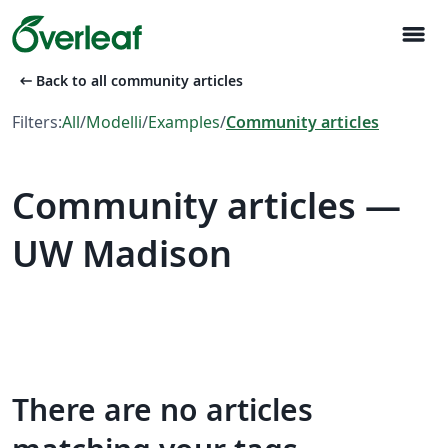
menu
arrow_left_alt
Back to all community articles
Filters:
All
/
Modelli
/
Examples
/
Community articles
Community articles —
UW Madison
There are no articles