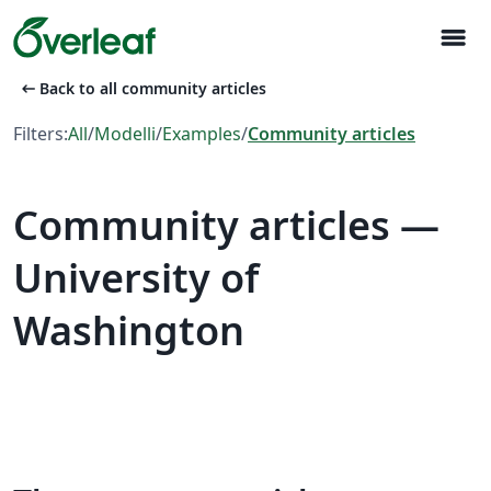
menu
arrow_left_alt
Back to all community articles
Filters:
All
/
Modelli
/
Examples
/
Community articles
Community articles —
University of
Washington