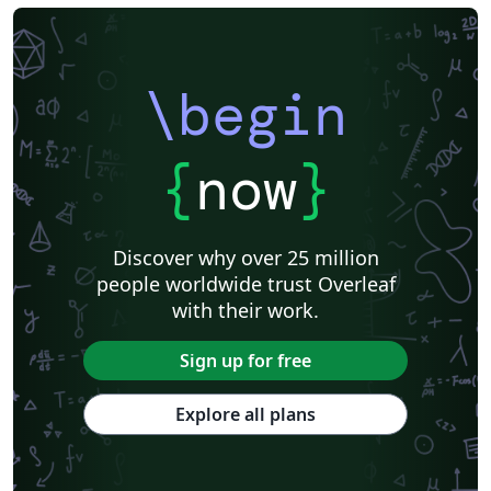
\begin
{
now
}
Discover why over 25 million
people worldwide trust Overleaf
with their work.
Sign up for free
Explore all plans