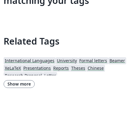
matching your tags
Related Tags
International Languages
University
Formal letters
Beamer
XeLaTeX
Presentations
Reports
Theses
Chinese
Research Proposal
Letter
Show more