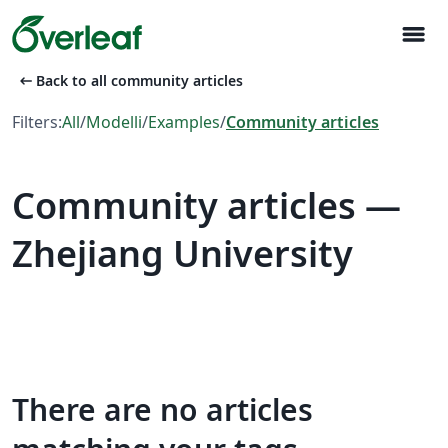
menu
arrow_left_alt
Back to all community articles
Filters:
All
/
Modelli
/
Examples
/
Community articles
Community articles —
Zhejiang University
There are no articles