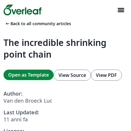
menu
arrow_left_alt
Back to all community articles
The incredible shrinking
point chain
Open as Template
View Source
View PDF
Author:
Van den Broeck Luc
Last Updated:
11 anni fa
License: