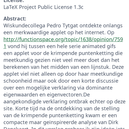
LaTeX Project Public License 1.3c
Abstract:
Wiskundecollega Pedro Tytgat ontdekte onlangs
een merkwaardige applet op het internet. Op
http://functionspace.org/topic/1638/opinion/759
1
vond hij tussen een hele serie animated gifs
een applet voor de krimpende puntenketting die
meetkundig gezien niet veel meer doet dan het
berekenen van het midden van een lijnstuk. Deze
applet viel niet alleen op door haar meetkundige
schoonheid maar ook door een korte discussie
over een mogelijke verklaring via dominante
eigenwaarden en eigenvectoren.De
aangekondigde verklaring ontbrak echter op deze
site. Korte tijd na de ontdekking van de stelling
van de krimpende puntenketting kwam er een
compacte maar geïnspireerde analyse van Dirk
Danckaert. In dit verslag probeer ik zijn ideën iets