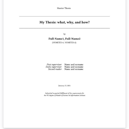
documento vi guideranno gradualmente nella
personalizzazione, dal frontespizio all'elenco dei
capitoli. LaTeXi è espressamente pensato per atenei
italiani, poiché si basa sulle funzionalità offerte dal
pacchetto TopTesi.