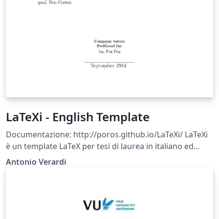
LaTeXi - English Template
Documentazione: http://poros.github.io/LaTeXi/ LaTeXi
è un template LaTeX per tesi di laurea in italiano ed
inglese. Il suo obiettivo principale è abbattere il monte
Antonio Verardi
annuo di imprecazioni lanciate contro LaTeX dagli
studenti universitari. LaTeXi è realizzato in modo da
essere facile e veloce da usare anche per persone che
muovono i primi passi con LaTeX. Il template è già
pronto per la compilazione ed i commenti e questo