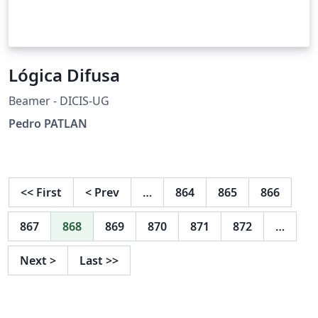
Lógica Difusa
Beamer - DICIS-UG
Pedro PATLAN
<<
First
<
Prev
…
864
865
866
867
868
869
870
871
872
…
Next
>
Last
>>