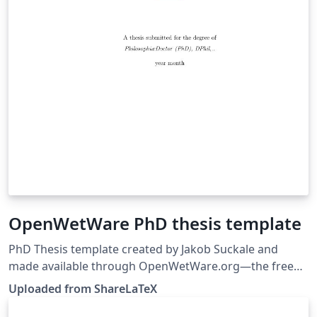
OpenWetWare PhD thesis template
PhD Thesis template created by Jakob Suckale and
made available through OpenWetWare.org—the free
biology wiki. This template was originally published on
Uploaded from ShareLaTeX
ShareLaTeX and subsequently moved to Overleaf in
November 2019.