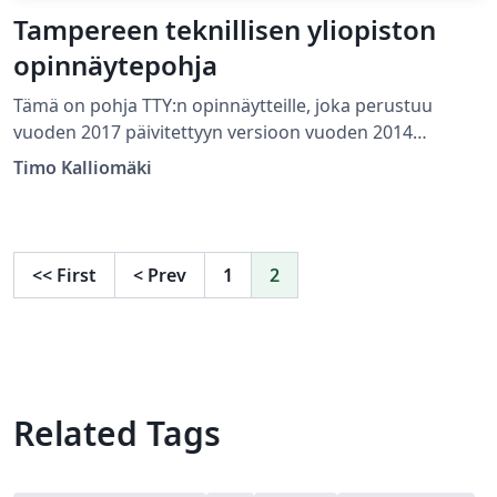
Tampereen teknillisen yliopiston
opinnäytepohja
Tämä on pohja TTY:n opinnäytteille, joka perustuu
vuoden 2017 päivitettyyn versioon vuoden 2014
opinnäytetyön kirjoitusohjeesta sekä siitä tehtyyn
Timo Kalliomäki
Word-mallineeseen. Tämän pohjan esimerkkiasiakirja
on kirjoitettu suomenkielisen kandidaatintyön
muotoon, katso myös vastaava englanninkielisen
diplomityön muotoon kirjoitettu. Molemmat pohjat
<<
First
<
Prev
1
2
käyttävät samaa asiakirjaluokkaa. Esimerkkiasiakirjan
kommenteista käy ilmi, miten vaihtaa valintoja kuten
kuvien numerointia tai viittaustyyliä.
Related Tags