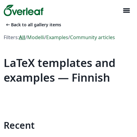
menu
arrow_left_alt
Back to all gallery items
Filters:
All
/
Modelli
/
Examples
/
Community articles
LaTeX templates and
examples — Finnish
Recent