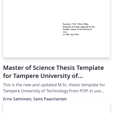
Master of Science Thesis Template
for Tampere University of
Technology (TUT)
This is the new and updated M.Sc. thesis template for
Tampere University of Technology from POP, in use
since 2015. [Downloaded 25 September 2016] Note that
Erno Salminen, Sami Paavilainen
you must choose either Finnish or English here and
there in this file. Please compile with XeLaTeX for better