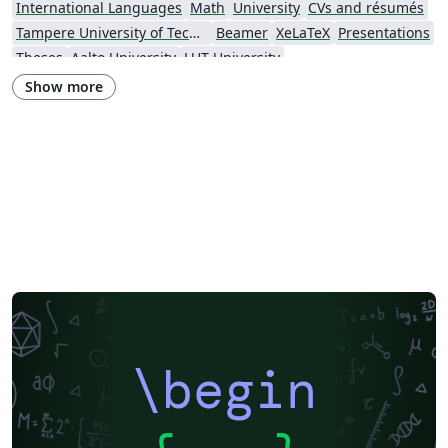
International Languages
Math
University
CVs and résumés
Tampere University of Technology (TUT)
Beamer
XeLaTeX
Presentations
Theses
Aalto University
LUT University
Show more
\begin