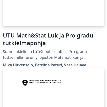
UTU Math&Stat Luk ja Pro gradu -
tutkielmapohja
Suomenkielinen LaTeX-pohja LuK- ja Pro gradu -
tutkielmille Turun yliopiston Matematiikan ja
tilastotieteen laitoksella. Päivitetty toukokuussa 2025.
Mika Hirvensalo, Petriina Paturi, Vesa Halava
Linkki laitoksen LaTeX-ohjeisiin:
https://intranet.utu.fi/fi/yksikot/sci/yksikot/mattil/opisk
elu/latex/Sivut/default.aspx
https://intranet.utu.fi/fi/yksikot/sci/yksikot/mattil/opisk
elu/latex/Sivut/malleja.aspx Template for BSc and MSc
thesis of Department of Mathematics and Statistics,
University of Turku Finland. This template is in Finnish.