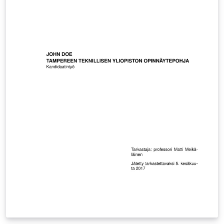
Updated May 2025. Links to LaTeX instructions of the
department:
https://intranet.utu.fi/fi/yksikot/sci/yksikot/mattil/opisk
elu/latex/Sivut/default.aspx
https://intranet.utu.fi/fi/yksikot/sci/yksikot/mattil/opisk
elu/latex/Sivut/malleja.aspx