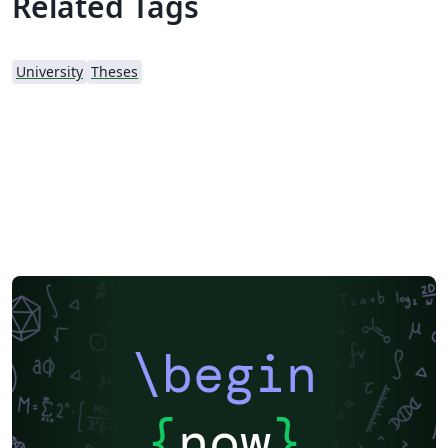
Related Tags
University
Theses
\begin
{
now
}