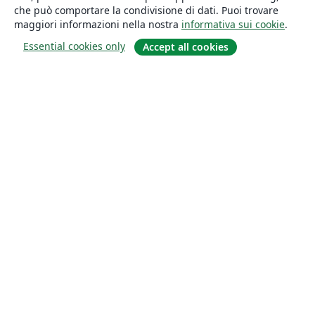
che può comportare la condivisione di dati. Puoi trovare
maggiori informazioni nella nostra
informativa sui cookie
.
Essential cookies only
Accept all cookies
About
About us
Careers
Blog
Solutions
For business
For universities