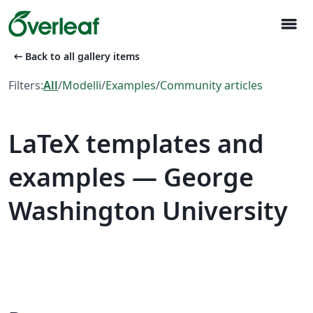
menu
arrow_left_alt
Back to all gallery items
Filters:
All
/
Modelli
/
Examples
/
Community articles
LaTeX templates and
examples — George
Washington University