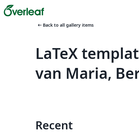
arrow_left_alt
Back to all gallery items
LaTeX templat
van Maria, Be
Recent