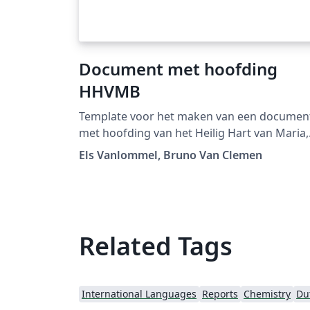
Document met hoofding
HHVMB
Template voor het maken van een documen
met hoofding van het Heilig Hart van Maria,
Berlaar.
Els Vanlommel, Bruno Van Clemen
Related Tags
International Languages
Reports
Chemistry
Du