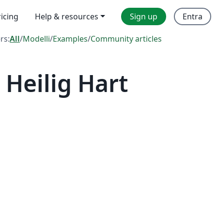
ricing
Help & resources
Sign up
Entra
ers:
All
/
Modelli
/
Examples
/
Community articles
Heilig Hart