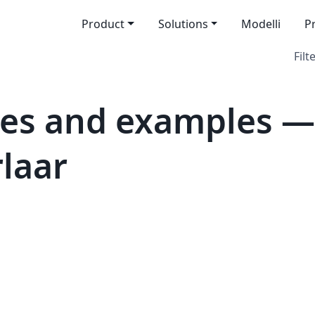
Product
Solutions
Modelli
P
Filt
es and examples — 
rlaar