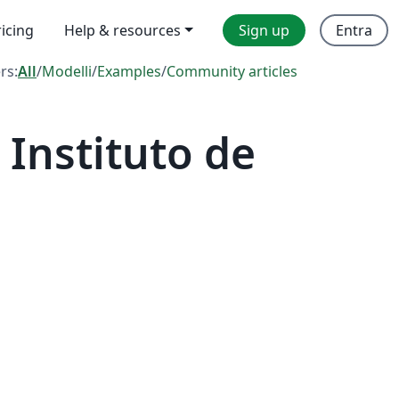
ricing
Help & resources
Sign up
Entra
ers:
All
/
Modelli
/
Examples
/
Community articles
Instituto de