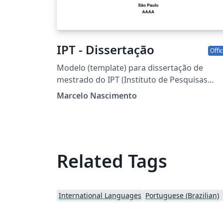
IPT - Dissertação
Offic
Modelo (template) para dissertação de
mestrado do IPT (Instituto de Pesquisas
Tecnológicas do Estado de São Paulo). Esse
Marcelo Nascimento
modelo se refere ao curso de computação.
Related Tags
International Languages
Portuguese (Brazilian)