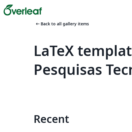
arrow_left_alt
Back to all gallery items
LaTeX templat
Pesquisas Tecn
Recent