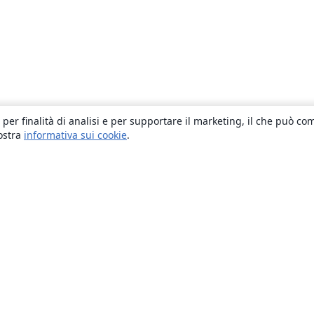
 per finalità di analisi e per supportare il marketing, il che può co
nostra
informativa sui cookie
.
About
About us
Careers