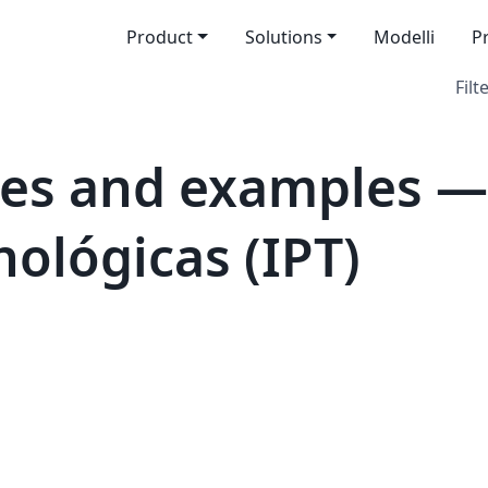
Product
Solutions
Modelli
P
Filt
es and examples — 
ológicas (IPT)