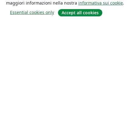
maggiori informazioni nella nostra
informativa sui cookie
.
Essential cookies only
Accept all cookies
About
About us
Careers
Blog
Solutions
For business
For universities
For government
For publishers
Customer stories