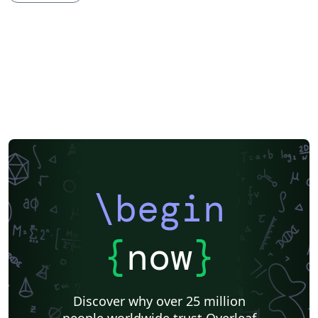
\begin
{
now
}
Discover why over 25 million
people worldwide trust Overleaf