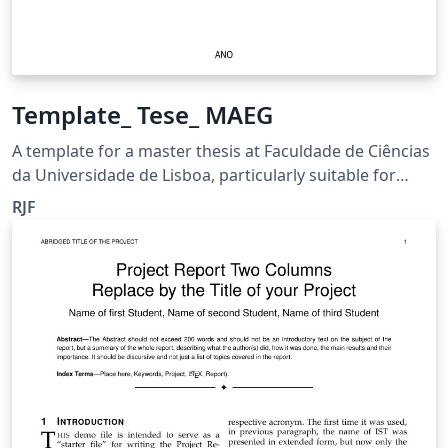
Template_ Tese_ MAEG
A template for a master thesis at Faculdade de Ciências
da Universidade de Lisboa, particularly suitable for
MAEG students.
RJF