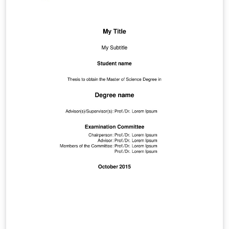
"Entrajuda" e pelo Centro Paroquial do Campo Grande,
sendo que, a actividade consistia na restauração e
reabilitação do espaço exterior desta ultima
organização. Entre as diversas tarefas a desenvolver no
espaço exterior do centro paroquial, a escolhida foi o
restauro dos bancos de jardim nele existentes, o que
incluía todo o trabalho de pintura e tratamento de
materiais (madeira, ferro) existentes nestes bancos. O
intuito de toda esta restauração centrou-se na
perspectiva, de num futuro recente, poder acolher
todos os beneficiários do centro num local agradável, e
com condições dignas de uma instituição cuja principal
preocupação é ajudar quem mais precisa.