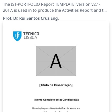
The IST-PORTFOLIO Report TEMPLATE, version v2.1-
2017, is used in to produce the Activities Report and the
Learnings Report of INSTITUTO SUPERIOR TECNICO,
Prof. Dr. Rui Santos Cruz Eng.
UNIVERSIDADE DE LISBOA, Independent Studies
Courses. The Template is "smart", allowing to select the
language of writing (English or Portuguese), as well as
the "type" of Report to be written. Please view
instructions in the README.TXT file.