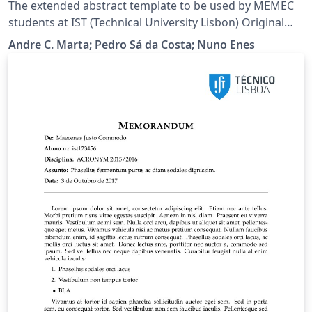
The extended abstract template to be used by MEMEC
students at IST (Technical University Lisbon) Original
Author: Andre C. Marta Overleaf Port: Pedro Sá da
Andre C. Marta; Pedro Sá da Costa; Nuno Enes
Costa Template based of the Extended Abstract of
Nuno Enes Area Cientifica de Mecanica Aplicada
Aeroespacial Departamento de Engenharia Mecanica
Instituto Superior Tecnico Created: Dec 2, 2011
Modified: Sept 20,2016