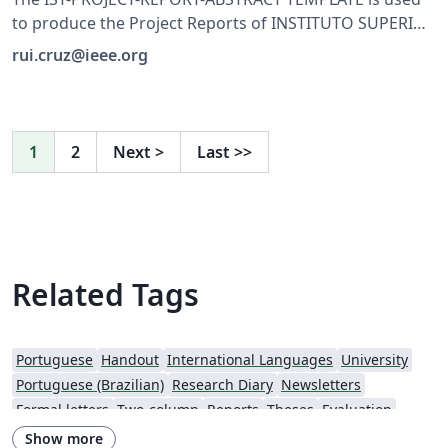
to produce the Project Reports of INSTITUTO SUPERIOR
TECNICO, UNIVERSIDADE DE LISBOA, AGIIT and ESer
rui.cruz@ieee.org
Courses. The Template is "smart", allowing to select the
language of writing (English or Portuguese). Please
view instructions in the README.TXT file.
1
2
Next
>
Last
>>
Related Tags
Portuguese
Handout
International Languages
University
Portuguese (Brazilian)
Research Diary
Newsletters
Formal letters
Two-column
Reports
Theses
Evaluation
Lecture Notes
Show more