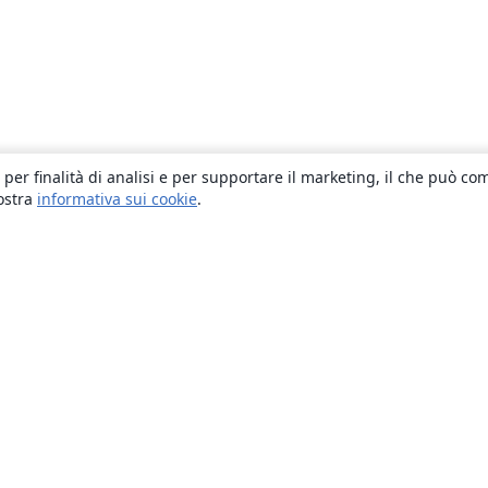
 per finalità di analisi e per supportare il marketing, il che può co
nostra
informativa sui cookie
.
About
About us
Careers
Blog