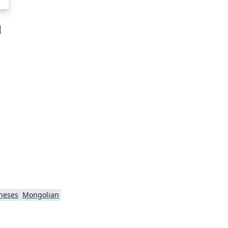
Н
heses
Mongolian