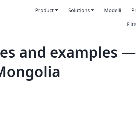
Product
Solutions
Modelli
P
Filt
es and examples —
 Mongolia