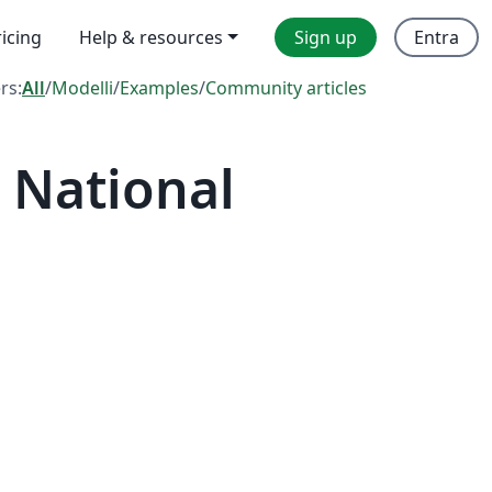
ricing
Help & resources
Sign up
Entra
ers:
All
/
Modelli
/
Examples
/
Community articles
 National