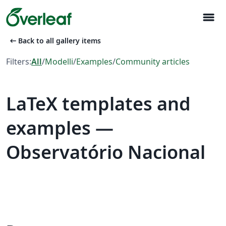
menu
arrow_left_alt
Back to all gallery items
Filters:
All
/
Modelli
/
Examples
/
Community articles
LaTeX templates and
examples —
Observatório Nacional