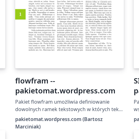
flowfram --
S
pakietomat.wordpress.com
p
Pakiet flowfram umożliwia definiowanie
Pa
dowolnych ramek tekstowych w których tekst
ws
przepływa pomiędzy nimi zgodnie z
z 
pakietomat.wordpress.com (Bartosz
p
kolejnością ich definicji. Bardzo łatwe staje
de
Marciniak)
się definiowanie kolumn wielołamowych ale
także takich z niestandardowym położeniem