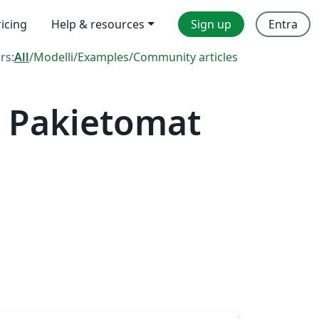
ricing
Help & resources
Sign up
Entra
ers:
All
/
Modelli
/
Examples
/
Community articles
 Pakietomat