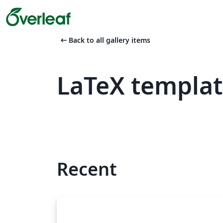
arrow_left_alt
Back to all gallery items
LaTeX templa
Recent