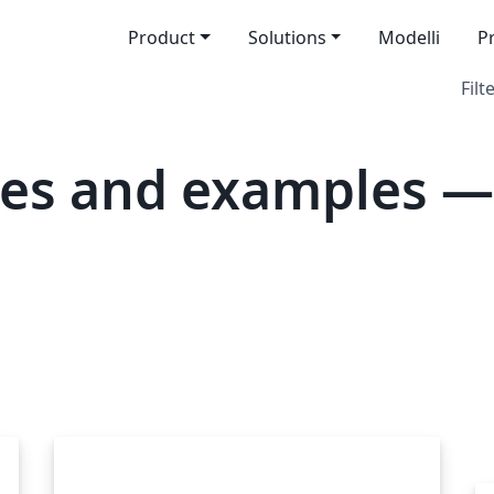
Product
Solutions
Modelli
P
Filt
tes and examples —