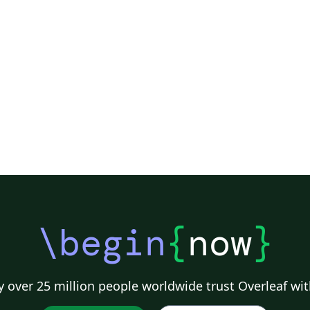
\begin
{
now
}
 over 25 million people worldwide trust Overleaf wit