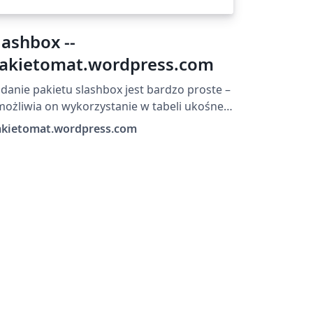
lashbox --
akietomat.wordpress.com
danie pakietu slashbox jest bardzo proste –
ożliwia on wykorzystanie w tabeli ukośnej
eski dzielącej komórkę.
akietomat.wordpress.com