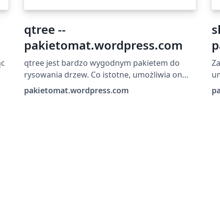
qtree --
s
pakietomat.wordpress.com
p
ąc
qtree jest bardzo wygodnym pakietem do
Za
rysowania drzew. Co istotne, umożliwia on
um
skład wielowierszowy na poszczególnych
kr
pakietomat.wordpress.com
p
węzłach. Czytaj więcej na:
ej
http://pakietomat.wordpress.com/2013/05/17
/qtree/
07