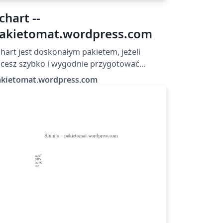
chart --
akietomat.wordpress.com
hart jest doskonałym pakietem, jeżeli
cesz szybko i wygodnie przygotować
res słupkowy w LaTeX-u. Czytaj więcej na:
akietomat.wordpress.com
tp://pakietomat.wordpress.com/2013/05/14
archart/