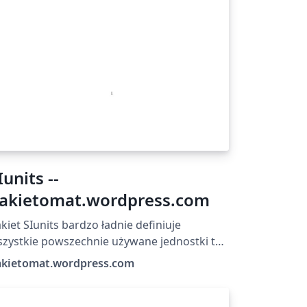
Iunits --
akietomat.wordpress.com
kiet SIunits bardzo ładnie definiuje
zystkie powszechnie używane jednostki tak
układu SI jak i z poza niego, oraz pozwala na
akietomat.wordpress.com
finiowanie swoich własnych.