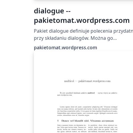
dialogue --
pakietomat.wordpress.com
Pakiet dialogue definiuje polecenia przydat
przy składaniu dialogów. Można go
wykorzystać do przygotowania zapisu sztuk
pakietomat.wordpress.com
lub do łatwego sformatowania dialogów na
inne potrzeby (np. artykułów z zakresu
językoznawstwa). Czytaj więcej na:
http://pakietomat.wordpress.com/2014/05/
/dialogue/