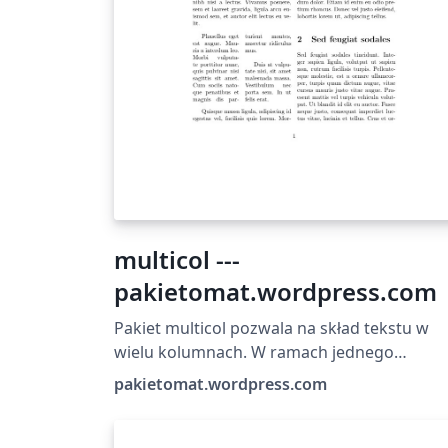
multicol ---
pakietomat.wordpress.com
Pakiet multicol pozwala na skład tekstu w
wielu kolumnach. W ramach jednego
dokumentu możemy fragmenty tekstu
pakietomat.wordpress.com
składać w różnych konfiguracjach składu
wielokolumnowego (np. jeden fragment w
jednej kolumnie a drugi w dwóch). Czytaj