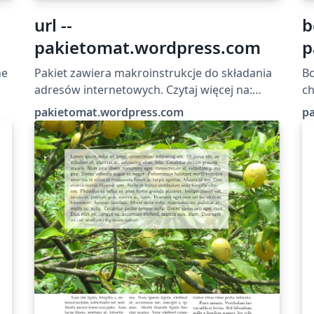
url --
b
pakietomat.wordpress.com
p
ne
Pakiet zawiera makroinstrukcje do składania
Bc
adresów internetowych. Czytaj więcej na:
ch
i
http://pakietomat.wordpress.com/2014/05/07
wyk
pakietomat.wordpress.com
p
/url/
ht
/b
09