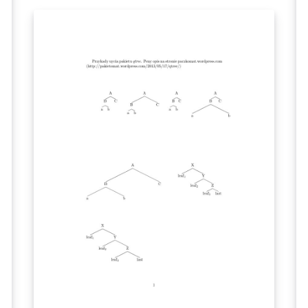
pól tekstowych występujących w plakatach
lub czasopismach. Dzięki pakietowi flowfram
system LaTeX może z powodzeniem
zastępować programy komercyjne takie jak
InDesign w tworzeniu graficznie
zaawansowanych dokumentów.