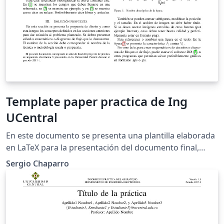
Template paper practica de Ing
UCentral
En este documento se presenta una plantilla elaborada
en LaTeX para la presentación del documento final,
como producto del desarrollo de la asignatura práctica
Sergio Chaparro
de ingeniería electrónica.