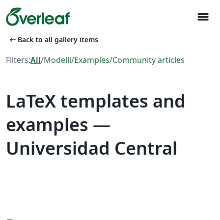
menu
arrow_left_alt
Back to all gallery items
Filters:
All
/
Modelli
/
Examples
/
Community articles
LaTeX templates and
examples —
Universidad Central