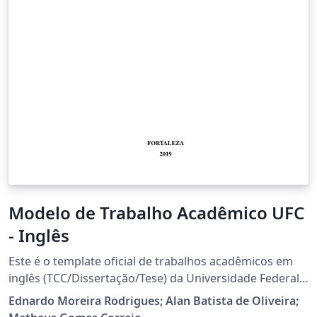
Modelo de Trabalho Acadêmico UFC
- Inglês
Este é o template oficial de trabalhos acadêmicos em
inglês (TCC/Dissertação/Tese) da Universidade Federal
do Ceará (UFC) conforme as normas da ABNT. Grande
Ednardo Moreira Rodrigues; Alan Batista de Oliveira;
parte do trabalho foi adaptado do template da UECE