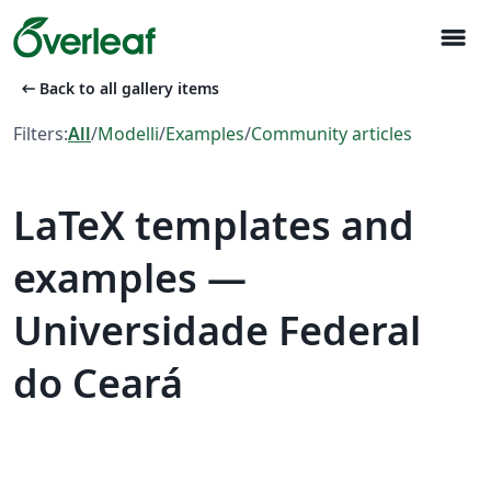
menu
arrow_left_alt
Back to all gallery items
Filters:
All
/
Modelli
/
Examples
/
Community articles
LaTeX templates and
examples —
Universidade Federal
do Ceará