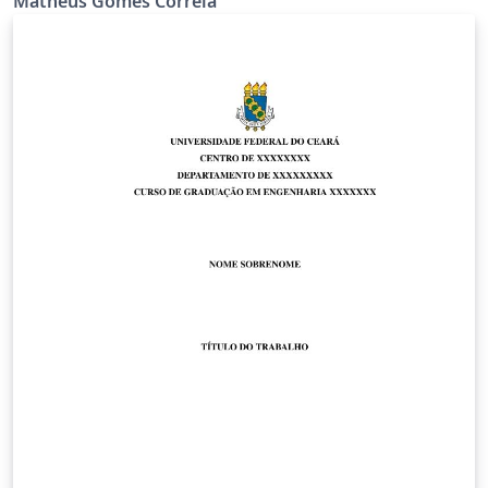
Matheus Gomes Correia
elaborado por Thiago Nascimento a partir da classe
abntex2. Dúvidas, esclarecimentos ou sugestões
podem ser enviadas para o e-mail da Comissão de
Serviços da Biblioteca Universitária: bu@ufc.br ou
bchleitor@ufc.br This is the official template for
academic works in English (Undergraduate
Thesis/Dissertation/Thesis) of the Federal University of
Ceará (UFC) according to ABNT standards. Much of the
work was adapted from the UECE template prepared by
Thiago Nascimento from the abntex2 class. Questions,
clarifications or suggestions can be sent to the
University Library e-mail: bu@ufc.br or bchleitor@ufc.br