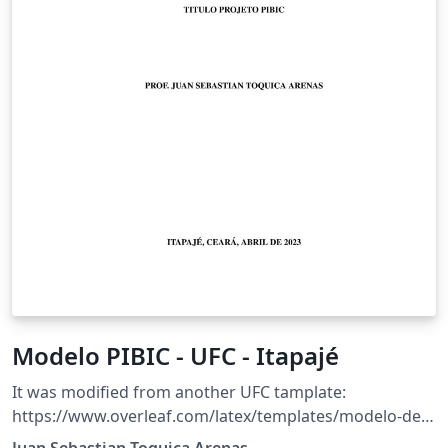
Modelo PIBIC - UFC - Itapajé
It was modified from another UFC tamplate:
https://www.overleaf.com/latex/templates/modelo-de-
trabalho-academico-ufc/qkxvwzzsfnqk