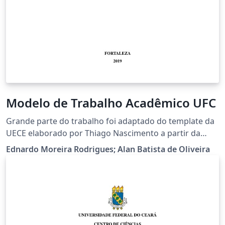
Modelo de Trabalho Acadêmico UFC
Grande parte do trabalho foi adaptado do template da
UECE elaborado por Thiago Nascimento a partir da
classe abntex2. Dúvidas, esclarecimentos ou sugestões
Ednardo Moreira Rodrigues; Alan Batista de Oliveira
podem ser enviadas para o e-mail da Comissão de
Serviços da Biblioteca Universitária:
atendimentobch@ufc.br This is the official template for
academic works (Undergraduate
Thesis/Dissertation/Thesis) of the Federal University of
Ceará (UFC) according to ABNT standards. Much of the