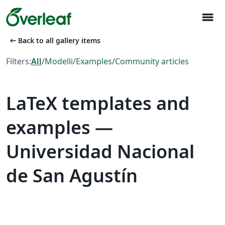
menu
arrow_left_alt
Back to all gallery items
Filters:
All
/
Modelli
/
Examples
/
Community articles
LaTeX templates and
examples —
Universidad Nacional
de San Agustín