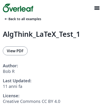
menu
arrow_left_alt
Back to all examples
AlgThink_LaTeX_Test_1
View PDF
Author:
Bob R
Last Updated:
11 anni fa
License:
Creative Commons CC BY 4.0