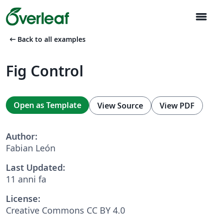
menu
arrow_left_alt
Back to all examples
Fig Control
Open as Template
View Source
View PDF
Author:
Fabian León
Last Updated:
11 anni fa
License:
Creative Commons CC BY 4.0