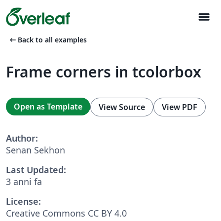
menu
arrow_left_alt
Back to all examples
Frame corners in tcolorbox
Open as Template
View Source
View PDF
Author:
Senan Sekhon
Last Updated:
3 anni fa
License:
Creative Commons CC BY 4.0