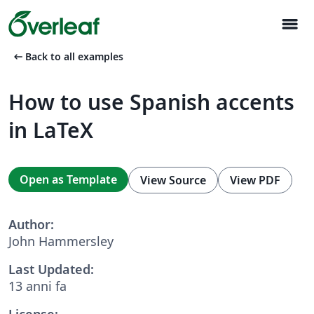
menu
arrow_left_alt
Back to all examples
How to use Spanish accents
in LaTeX
Open as Template
View Source
View PDF
Author:
John Hammersley
Last Updated:
13 anni fa
License: