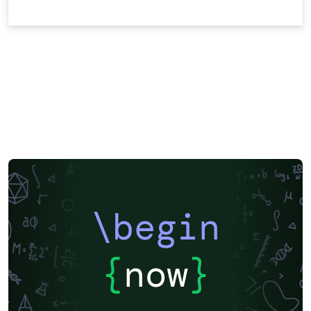
\begin
{
now
}