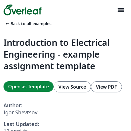
menu
arrow_left_alt
Back to all examples
Introduction to Electrical
Engineering - example
assignment template
Open as Template
View Source
View PDF
Author:
Igor Shevtsov
Last Updated:
12 anni fa