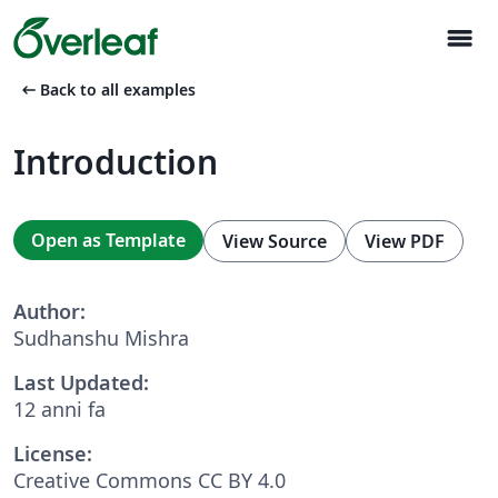
menu
arrow_left_alt
Back to all examples
Introduction
Open as Template
View Source
View PDF
Author:
Sudhanshu Mishra
Last Updated:
12 anni fa
License:
Creative Commons CC BY 4.0