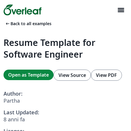
menu
arrow_left_alt
Back to all examples
Resume Template for
Software Engineer
Open as Template
View Source
View PDF
Author:
Partha
Last Updated:
8 anni fa
License: