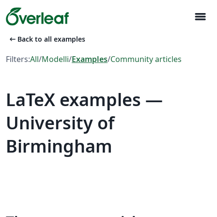
menu
arrow_left_alt
Back to all examples
Filters:
All
/
Modelli
/
Examples
/
Community articles
LaTeX examples —
University of
Birmingham