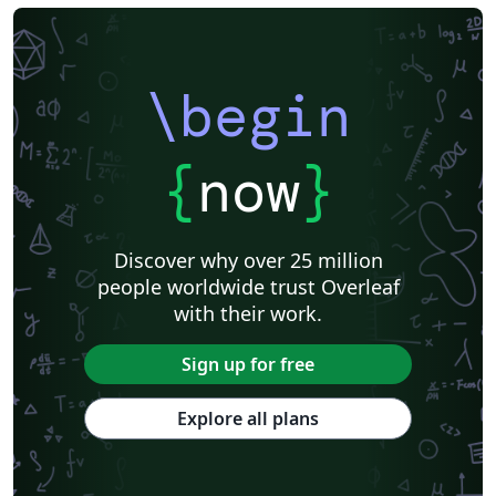
\begin
{
now
}
Discover why over 25 million
people worldwide trust Overleaf
with their work.
Sign up for free
Explore all plans