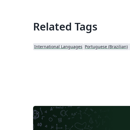
Related Tags
International Languages
Portuguese (Brazilian)