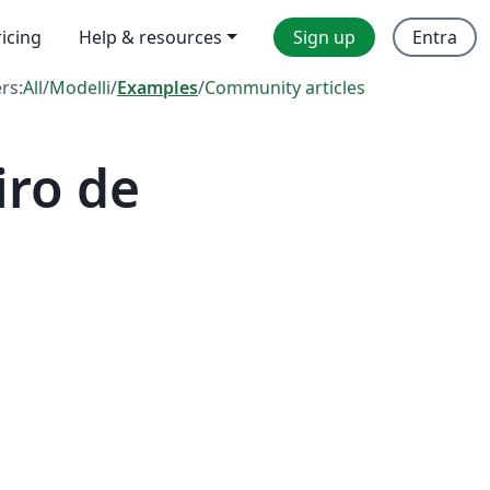
ricing
Help & resources
Sign up
Entra
ers:
All
/
Modelli
/
Examples
/
Community articles
iro de