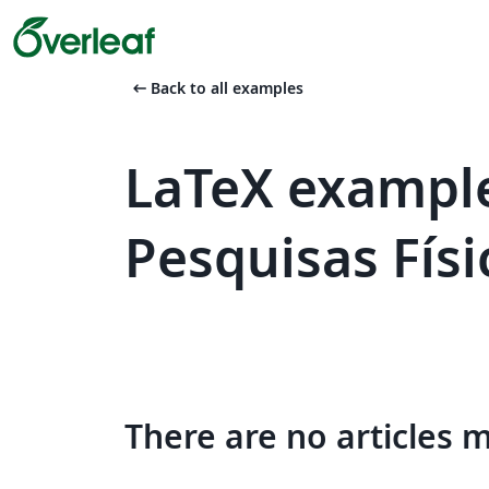
arrow_left_alt
Back to all examples
LaTeX example
Pesquisas Físi
There are no articles 