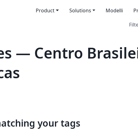
Product
Solutions
Modelli
P
Filt
s — Centro Brasile
cas
matching your tags