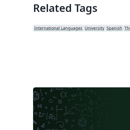
Related Tags
International Languages
University
Spanish
Th