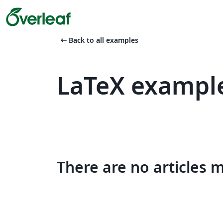
arrow_left_alt
Back to all examples
LaTeX example
There are no articles 