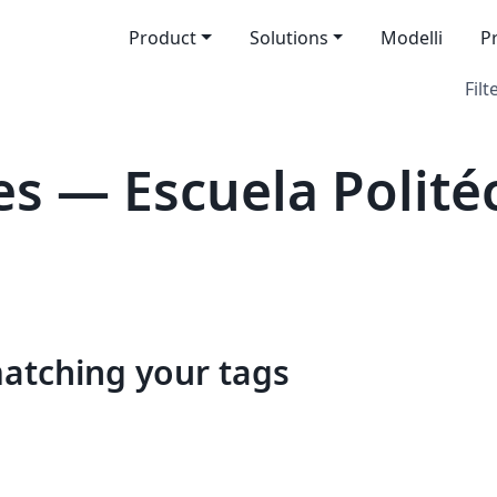
Product
Solutions
Modelli
P
Filt
s — Escuela Polité
matching your tags