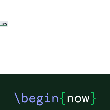
eses
\begin
{
now
}