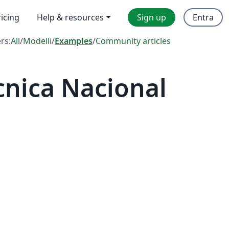
ricing
Help & resources
Sign up
Entra
ers:
All
/
Modelli
/
Examples
/
Community articles
cnica Nacional