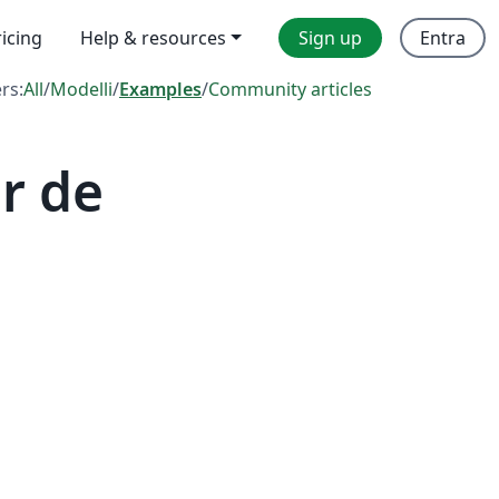
ricing
Help & resources
Sign up
Entra
ers:
All
/
Modelli
/
Examples
/
Community articles
r de