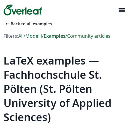
menu
arrow_left_alt
Back to all examples
Filters:
All
/
Modelli
/
Examples
/
Community articles
LaTeX examples —
Fachhochschule St.
Pölten (St. Pölten
University of Applied
Sciences)