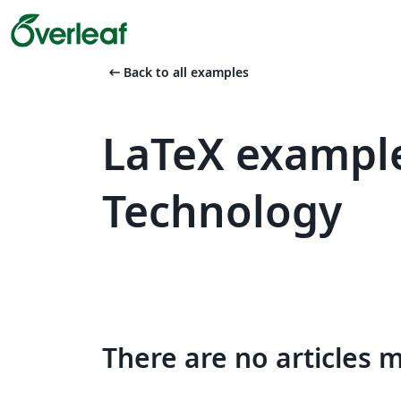
arrow_left_alt
Back to all examples
LaTeX exampl
Technology
There are no articles 