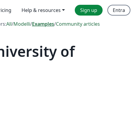
ricing
Help & resources
Sign up
Entra
ers:
All
/
Modelli
/
Examples
/
Community articles
versity of