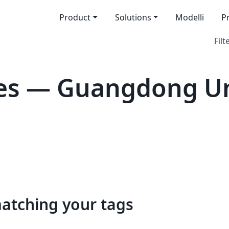
Product
Solutions
Modelli
P
Filt
es — Guangdong Uni
matching your tags