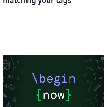
matching your tags
\begin
{
now
}