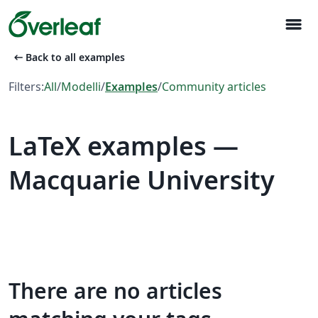
menu
arrow_left_alt
Back to all examples
Filters:
All
/
Modelli
/
Examples
/
Community articles
LaTeX examples —
Macquarie University
There are no articles