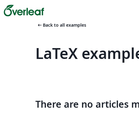
arrow_left_alt
Back to all examples
LaTeX exampl
There are no articles 