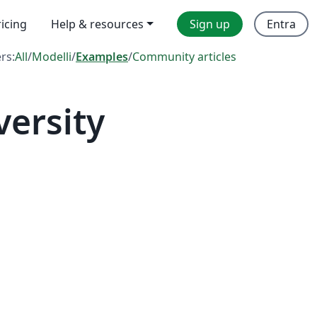
ricing
Help & resources
Sign up
Entra
ers:
All
/
Modelli
/
Examples
/
Community articles
ersity