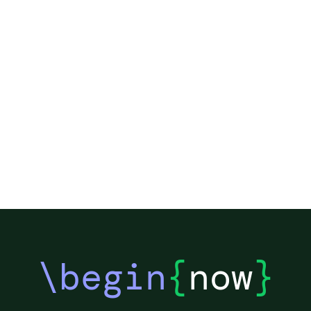
\begin
{
now
}