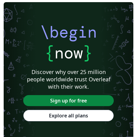
\begin
{
now
}
Discover why over 25 million
people worldwide trust Overleaf
with their work.
Sign up for free
Explore all plans