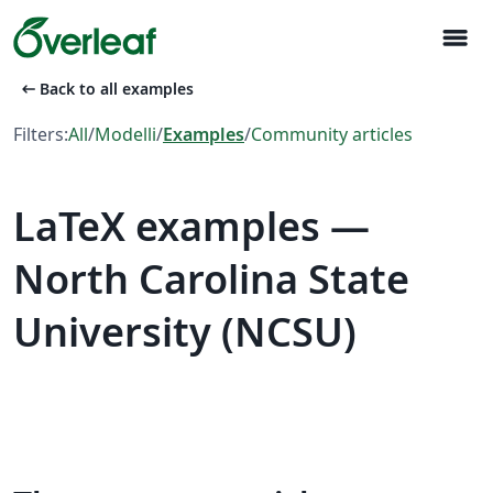
menu
arrow_left_alt
Back to all examples
Filters:
All
/
Modelli
/
Examples
/
Community articles
LaTeX examples —
North Carolina State
University (NCSU)