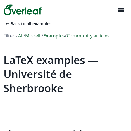
menu
arrow_left_alt
Back to all examples
Filters:
All
/
Modelli
/
Examples
/
Community articles
LaTeX examples —
Université de
Sherbrooke