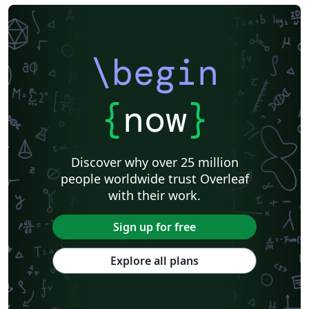
\begin
{
now
}
Discover why over 25 million
people worldwide trust Overleaf
with their work.
Sign up for free
Explore all plans