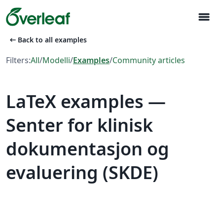
menu
arrow_left_alt
Back to all examples
Filters:
All
/
Modelli
/
Examples
/
Community articles
LaTeX examples —
Senter for klinisk
dokumentasjon og
evaluering (SKDE)