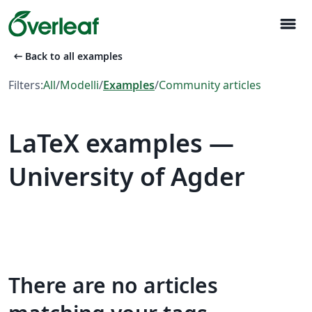
menu
arrow_left_alt
Back to all examples
Filters:
All
/
Modelli
/
Examples
/
Community articles
LaTeX examples —
University of Agder
There are no articles