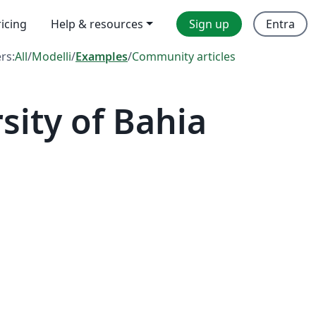
ricing
Help & resources
Sign up
Entra
ers:
All
/
Modelli
/
Examples
/
Community articles
ity of Bahia