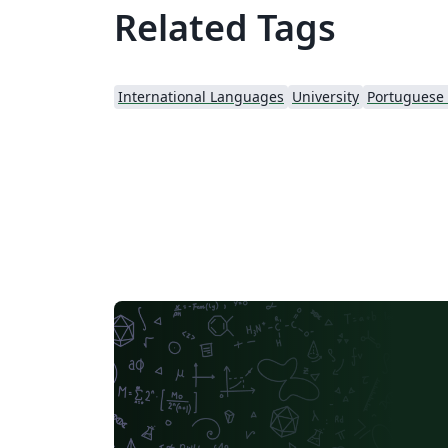
Related Tags
International Languages
University
Portuguese (