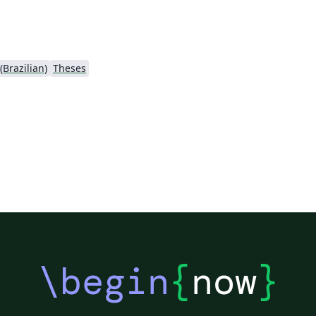
Brazilian)
Theses
\begin
{
now
}