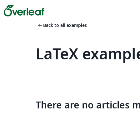
arrow_left_alt
Back to all examples
LaTeX example
There are no articles 