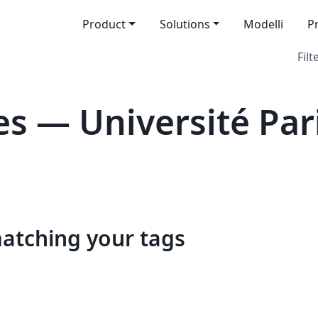
Product
Solutions
Modelli
P
Filt
s — Université Pari
matching your tags