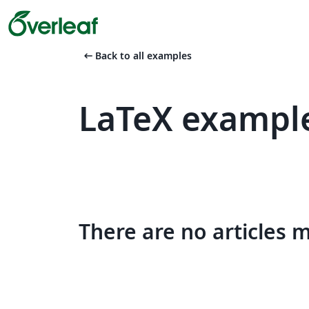
arrow_left_alt
Back to all examples
LaTeX example
There are no articles 