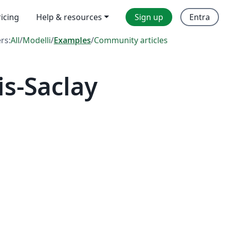
ricing
Help & resources
Sign up
Entra
ers:
All
/
Modelli
/
Examples
/
Community articles
s-Saclay