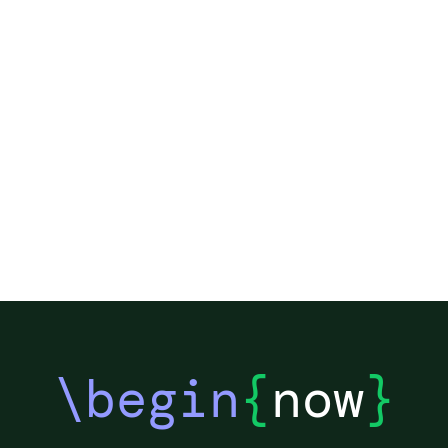
\begin
{
now
}