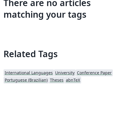
There are no articles
matching your tags
Related Tags
International Languages
University
Conference Paper
Portuguese (Brazilian)
Theses
abnTeX