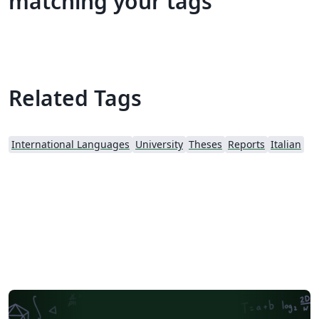
matching your tags
Related Tags
International Languages
University
Theses
Reports
Italian