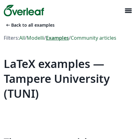
menu
arrow_left_alt
Back to all examples
Filters:
All
/
Modelli
/
Examples
/
Community articles
LaTeX examples —
Tampere University
(TUNI)