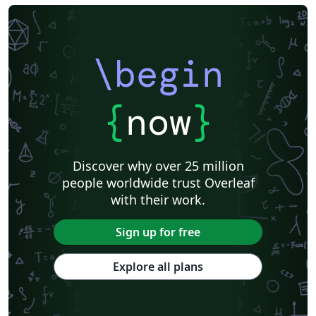
\begin
{
now
}
Discover why over 25 million
people worldwide trust Overleaf
with their work.
Sign up for free
Explore all plans