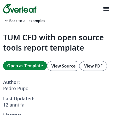
menu
arrow_left_alt
Back to all examples
TUM CFD with open source
tools report template
Open as Template
View Source
View PDF
Author:
Pedro Pupo
Last Updated:
12 anni fa
License: