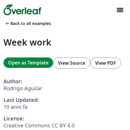
menu
arrow_left_alt
Back to all examples
Week work
Open as Template
View Source
View PDF
Author:
Rodrigo Aguilar
Last Updated:
10 anni fa
License:
Creative Commons CC BY 4.0