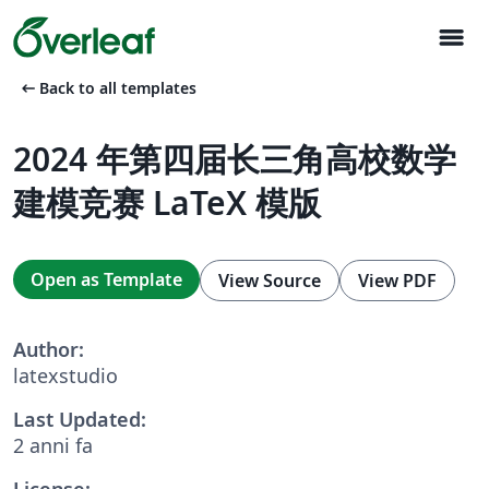
menu
arrow_left_alt
Back to all templates
2024 年第四届长三角高校数学
建模竞赛 LaTeX 模版
Open as Template
View Source
View PDF
Author:
latexstudio
Last Updated:
2 anni fa
License: