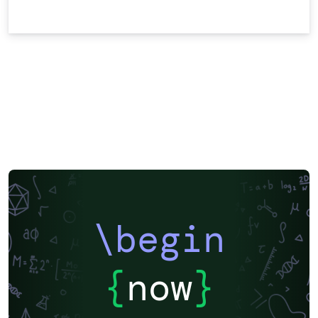
\begin
{
now
}