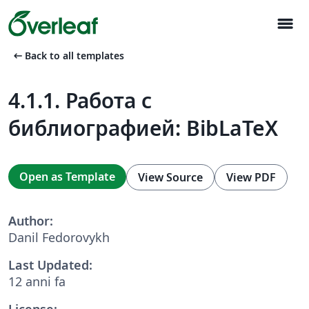
menu
arrow_left_alt
Back to all templates
4.1.1. Работа с
библиографией: BibLaTeX
Open as Template
View Source
View PDF
Author:
Danil Fedorovykh
Last Updated:
12 anni fa
License: