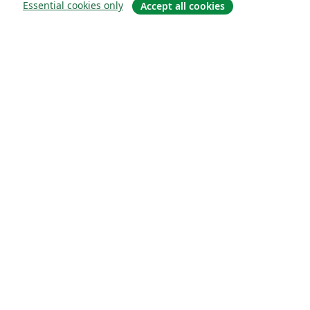
Essential cookies only
Accept all cookies
About
About us
Careers
Blog
Solutions
For business
For universities
For government