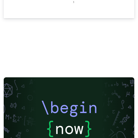
\begin
{
now
}