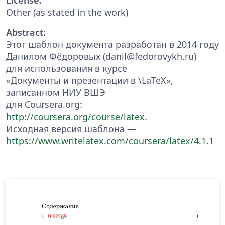
Other (as stated in the work)
Abstract:
Этот шаблон документа разработан в 2014 году
Данилом Фёдоровых (danil@fedorovykh.ru)
для использования в курсе
«Документы и презентации в \LaTeX»,
записанном НИУ ВШЭ
для Coursera.org:
http://coursera.org/course/latex
.
Исходная версия шаблона —
https://www.writelatex.com/coursera/latex/4.1.1