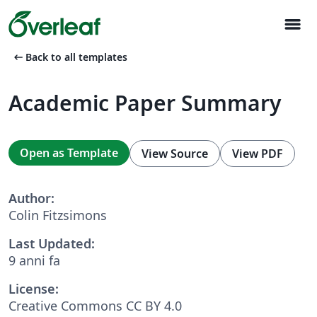
menu
arrow_left_alt
Back to all templates
Academic Paper Summary
Open as Template
View Source
View PDF
Author:
Colin Fitzsimons
Last Updated:
9 anni fa
License:
Creative Commons CC BY 4.0