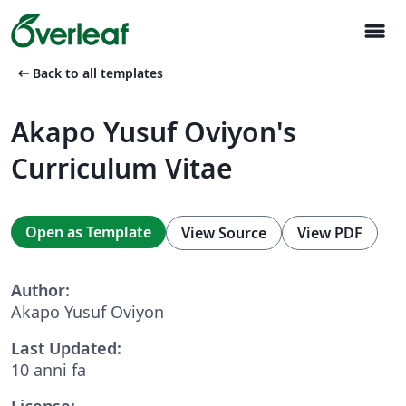
menu
arrow_left_alt
Back to all templates
Akapo Yusuf Oviyon's
Curriculum Vitae
Open as Template
View Source
View PDF
Author:
Akapo Yusuf Oviyon
Last Updated:
10 anni fa
License: