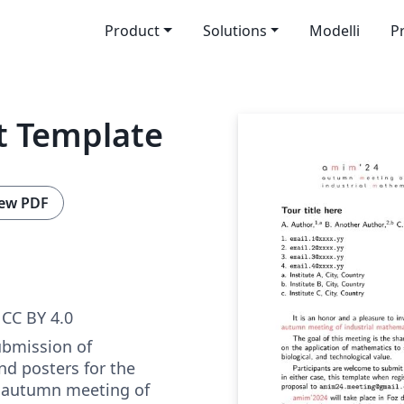
Product
Solutions
Modelli
P
t Template
ew PDF
CC BY 4.0
ubmission of
nd posters for the
e autumn meeting of