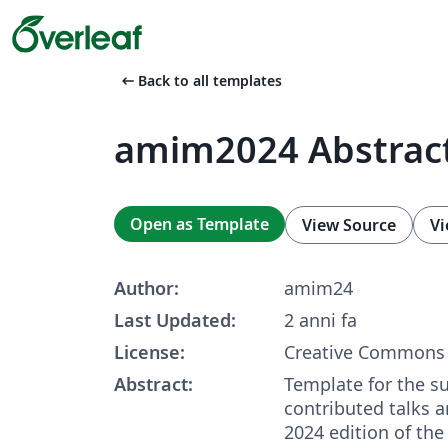
arrow_left_alt
Back to all templates
amim2024 Abstrac
Open as Template
View Source
Vi
Author:
amim24
Last Updated:
2 anni fa
License:
Creative Commons 
Abstract:
Template for the s
contributed talks a
2024 edition of th