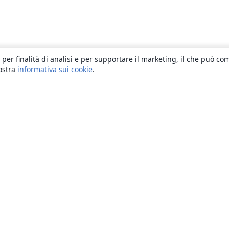
 per finalità di analisi e per supportare il marketing, il che può co
nostra
informativa sui cookie
.
About
About us
Careers
Blog