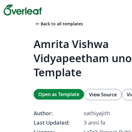
arrow_left_alt
Back to all templates
Amrita Vishwa
Vidyapeetham unof
Template
Open as Template
View Source
Vi
Author:
sathiyajith
Last Updated:
3 anni fa
License:
LaTeX Project Publi