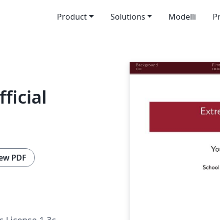
Product
Solutions
Modelli
P
ficial
ew PDF
c License 1.3c