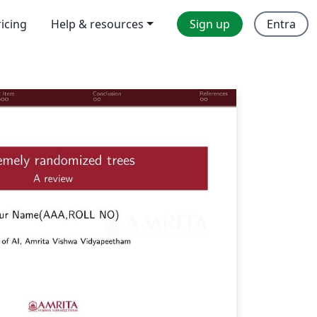
ricing
Help & resources
Sign up
Entra