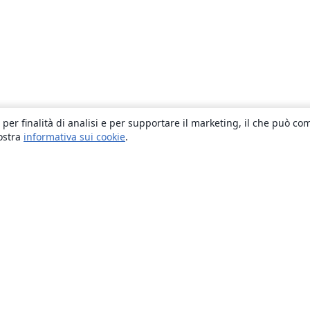
 per finalità di analisi e per supportare il marketing, il che può co
nostra
informativa sui cookie
.
About
About us
Careers