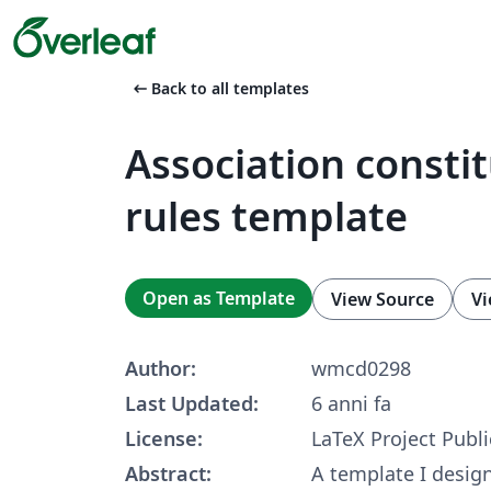
arrow_left_alt
Back to all templates
Association consti
rules template
Open as Template
View Source
Vi
Author:
wmcd0298
Last Updated:
6 anni fa
License:
LaTeX Project Publi
Abstract:
A template I design