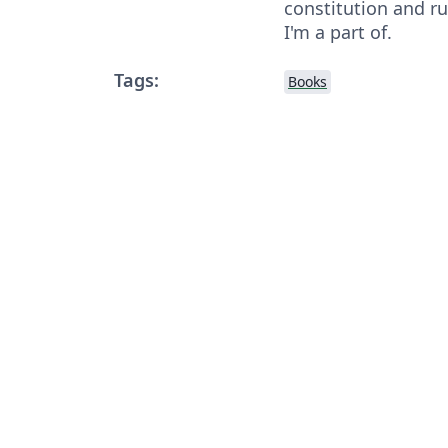
constitution and ru
I'm a part of.
Tags:
Books