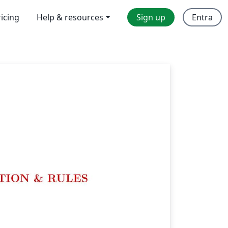
ricing
Help & resources
Sign up
Entra