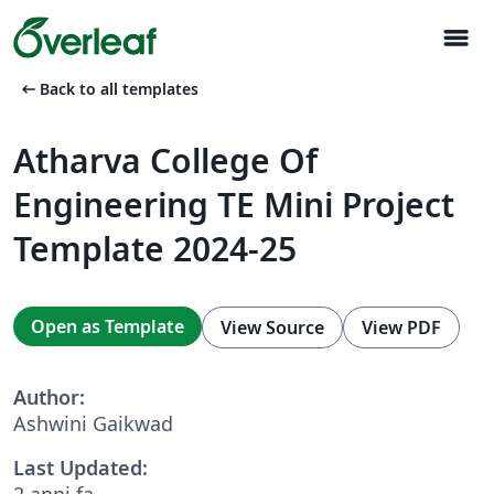
menu
arrow_left_alt
Back to all templates
Atharva College Of
Engineering TE Mini Project
Template 2024-25
Open as Template
View Source
View PDF
Author:
Ashwini Gaikwad
Last Updated:
2 anni fa